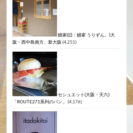
鰻家(旧：鰻家 うりずん。)大
阪・西中島南方、新大阪
(4,251)
セシュエット(大阪・天六)
「ROUTE271系列のパン」
(4,176)