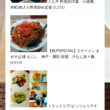
とん平 丼池店(大阪・心斎橋、
本町)肉入り野菜炒め定食
(5,231)
【神戸SPECIAL】2.ラーメン ま
ぜそば 縁 えにし 神戸・灘区/岩屋 汁なし担々麺
(4,953)
トラットリア/ピッツェリアチ