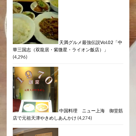
天満グルメ最強伝説Vol.02「中
華三国志（双龍居・紫微星・ライオン飯店）」
(4,296)
中国料理 ニュー上海 御堂筋
店で元祖天津やきめしあんかけ
(4,274)