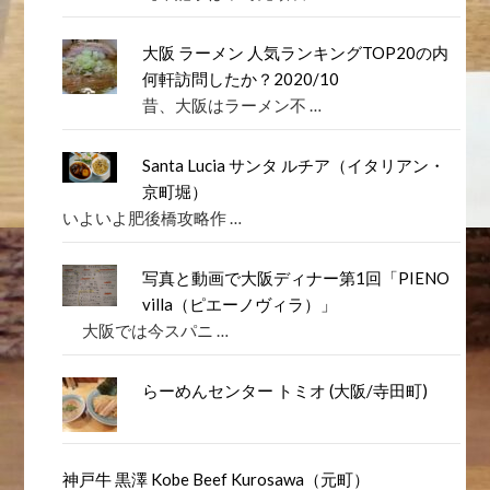
大阪 ラーメン 人気ランキングTOP20の内
何軒訪問したか？2020/10
昔、大阪はラーメン不 …
Santa Lucia サンタ ルチア（イタリアン・
京町堀）
いよいよ肥後橋攻略作 …
写真と動画で大阪ディナー第1回「PIENO
villa（ピエーノヴィラ）」
大阪では今スパニ …
らーめんセンター トミオ (大阪/寺田町)
神戸牛 黒澤 Kobe Beef Kurosawa（元町）