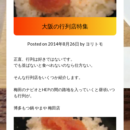
大阪の行列店特集
Posted on
2014年8月26日
by
ヨリトモ
正直、行列は好きではないです。
でも並ばないと食べれないのなら仕方ない。
そんな行列店をいくつか紹介します。
梅田のナビオとHEPの間の路地を入っていくと昼頃いつ
も行列が。
博多もつ鍋 やまや 梅田店