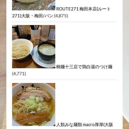
ROUTE271 梅田本店(ルート
271)大阪・梅田/パン
(4,875)
桐麺十三店で鶏白湯のつけ麺
(4,771)
人類みな麺類 macro厚厚(大阪