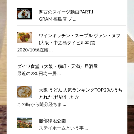
関西のスイーツ動画PART1
GRAM 福島店 プ …
ワインキッチン・スープル ヴァン・ヌフ
(大阪・中之島ダイビル本館)
2020/10現在臨 …
ダイワ食堂（大阪・扇町・天満）居酒屋
最近の280円均一居 …
大阪 うどん 人気ランキングTOP20のうち
どれだけ訪問したか
この時から随分経ちま …
服部緑地公園
ステイホームという事 …