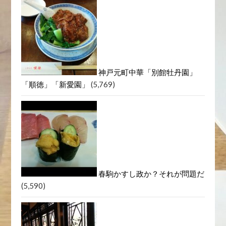
神戸元町中華「別館牡丹園」
「順徳」「新愛園」
(5,769)
春駒かすし政か？それが問題だ
(5,590)