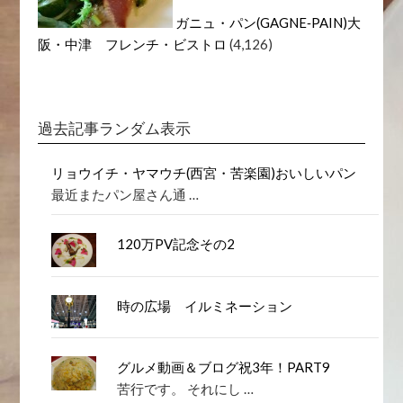
ガニュ・パン(GAGNE‐PAIN)大
阪・中津 フレンチ・ビストロ
(4,126)
過去記事ランダム表示
リョウイチ・ヤマウチ(西宮・苦楽園)おいしいパン
最近またパン屋さん通 …
120万PV記念その2
時の広場 イルミネーション
グルメ動画＆ブログ祝3年！PART9
苦行です。 それにし …