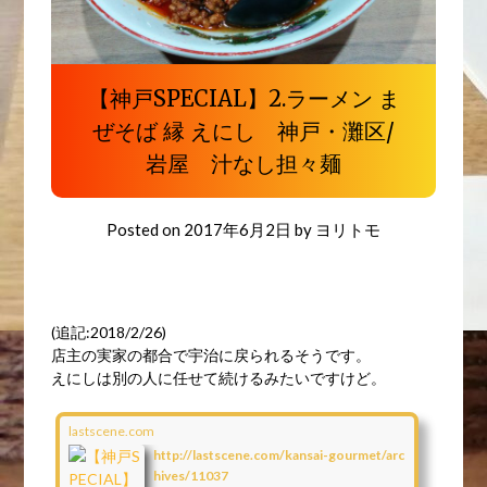
【神戸SPECIAL】2.ラーメン ま
ぜそば 縁 えにし 神戸・灘区/
岩屋 汁なし担々麺
Posted on
2017年6月2日
by
ヨリトモ
(追記:2018/2/26)
店主の実家の都合で宇治に戻られるそうです。
えにしは別の人に任せて続けるみたいですけど。
lastscene.com
http://lastscene.com/kansai-gourmet/arc
hives/11037