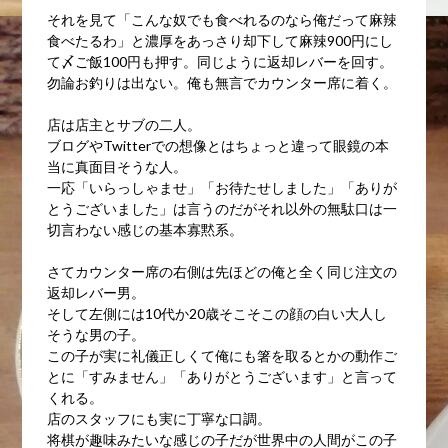
それを見て「こんな奴でも食べれるのなら俺だって麻辣
食べたるわ」と濃厚をあっさり却下して麻辣900円にし
て〆ご飯100円も押す。同じように返却レバーを回す。
勿論お釣りは出ない。俺も無言でカウンター席に着く。
店は店主とサブの二人。
ブログやTwitterでの想像とはちょっと違って眼鏡の本
当に真面目そうな人。
一応「いらっしゃませ」「お待たせしました」「ありが
とうございました」は言うのだがそれ以外の無駄口は一
切言わない感じの基本寡黙系。
さてカウンター席の右側は先ほどの俺と全く同じ注文の
返却レバー男。
そして左側には10代か20歳そこそこの顔の白い大人し
そうな男の子。
この子が実に礼儀正しくて俺にも箸を取るとかの動作ご
とに「すみません」「ありがとうございます」と言って
くれる。
店のスタッフにも実に丁寧な口調。
将棋が趣味みたいな感じの子だが世界中の人間がこの子