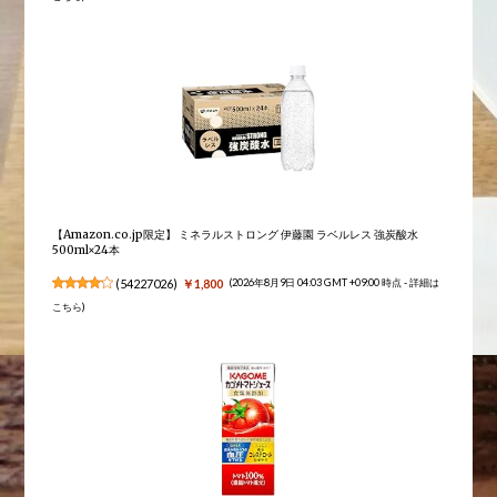
【Amazon.co.jp限定】 ミネラルストロング 伊藤園 ラベルレス 強炭酸水
500ml×24本
(
54227026
)
￥1,800
(2026年8月9日 04:03 GMT +09:00 時点 -
詳細は
こちら
)