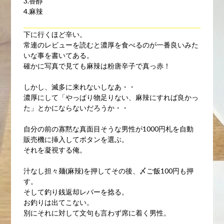
3.香醇
4.麻辣
下に行くほど辛い。
常連のレビューを読むと濃厚を食べるのが一番良いみた
いな事を書いてある。
確かに写真で見ても麻辣は粉唐辛子で真っ赤！
しかし、滅多に来れないしなあ・・
濃厚にして「やっぱり物足りない、麻辣にすれば良かっ
た」とかにならないだろうか・・
自分の前の寡黙な真面目そうな男性が1000円札を自動
販売機に挿入してボタンを選ぶ。
それを凝視する俺。
汁なし担々麺(麻辣)を押してその後、〆ご飯100円も押
す。
そして釣り銭返却レバーを捻る。
お釣りは出てこない。
別にそれに対して文句も言わず席に着く男性。