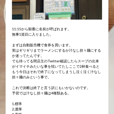
11:15から順番に名前が呼ばれます。
無事1巡目に入りました。
まずは自動販売機で食券を買います。
実はギリギリまでラーメンにするか汁なし担々麺にする
か迷ってたんです。
でも待ってる間店主のTwitter確認したらスープの出来
がイマイチみたいな事を呟いてたしここで2杯食べると
もう今日はそれで終了になってしまうし泣く泣く汁なし
担々麺のみという事で。
これで決断は終了と言う訳にもいかないのです。
予習では汁なし担々麺は4種類ある。
1.標準
2.濃厚