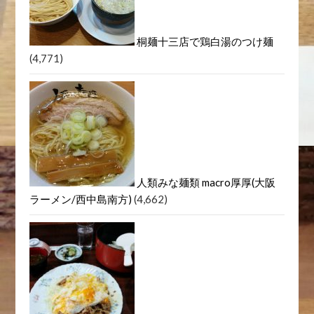
ROUTE271 梅田本店(ルート
271)大阪・梅田/パン
(4,875)
桐麺十三店で鶏白湯のつけ麺
(4,771)