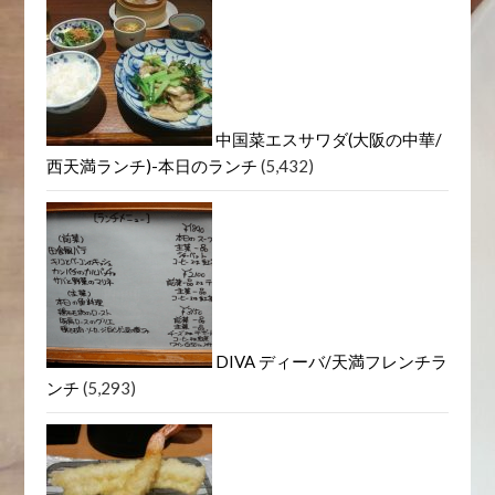
春駒かすし政か？それが問題だ
(5,592)
ヒロコーヒー 西宮北口店(HIRO
Coffee Shop)
(5,446)
中国菜エスサワダ(大阪の中華/
西天満ランチ)-本日のランチ
(5,432)