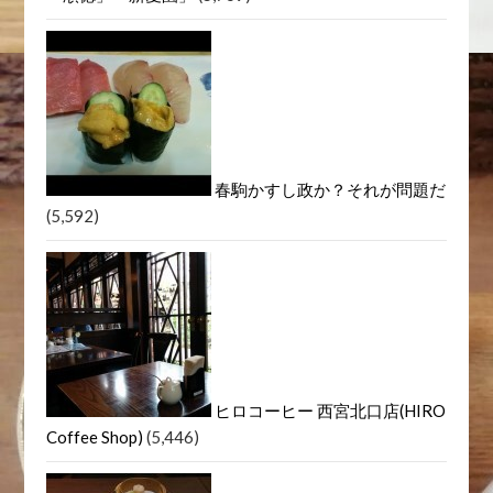
HARBS LOVE ハーブスが好き
(6,361)
神戸元町中華「別館牡丹園」
「順徳」「新愛園」
(5,769)