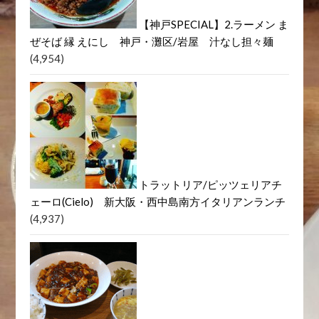
とん平 丼池店(大阪・心斎橋、
本町)肉入り野菜炒め定食
(5,231)
【神戸SPECIAL】2.ラーメン ま
ぜそば 縁 えにし 神戸・灘区/岩屋 汁なし担々麺
(4,954)