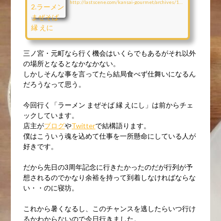
http://lastscene.com/kansai-gourmet/archives/11037
三ノ宮・元町なら行く機会はいくらでもあるがそれ以外
の場所となるとなかなかない。
しかしそんな事を言ってたら結局食べず仕舞いになるん
だろうなって思う。
今回行く「ラーメン まぜそば 縁 えにし」は前からチェ
ックしています。
店主が
ブログ
や
Twitter
で結構語ります。
僕はこういう魂を込めて仕事を一所懸命にしている人が
好きです。
だから先日の3周年記念に行きたかったのだが行列が予
想されるのでかなり余裕を持って到着しなければならな
い・・のに寝坊。
これから暑くなるし、このチャンスを逃したらいつ行け
るかわからないので今日行きました。