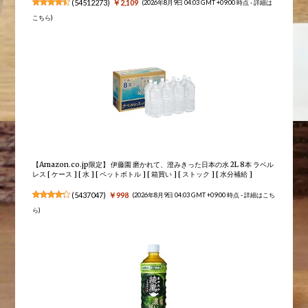
(
54512273
)
￥2,109
(2026年8月9日 04:03 GMT +09:00 時点 -
詳細は
こちら
)
【Amazon.co.jp限定】 伊藤園 磨かれて、澄みきった日本の水 2L 8本 ラベル
レス [ ケース ] [ 水 ] [ ペットボトル ] [ 箱買い ] [ ストック ] [ 水分補給 ]
(
5437047
)
￥998
(2026年8月9日 04:03 GMT +09:00 時点 -
詳細はこち
ら
)