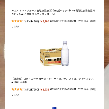
カゴメ トマトジュース 食塩無添加 200ml紙パック×24本(機能性表示食品 リ
コピン GABA 血圧 善玉コレステロール)
(
54414201
)
￥2,290
(2026年8月9日 04:03 GMT +09:00 時点 -
詳細は
こちら
)
【強炭酸】コカ・コーラ カナダドライ ザ・タンサン ストロング ラベルレス
430ml ×24本
(
54217290
)
￥1,532
(2026年8月9日 04:03 GMT +09:00 時点 -
詳細は
こちら
)