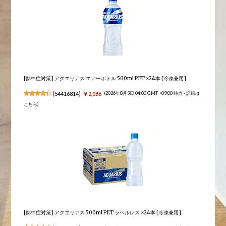
[熱中症対策] アクエリアス エアーボトル 500ml PET ×24本 [冷凍兼用]
(
54416814
)
￥2,086
(2026年8月9日 04:03 GMT +09:00 時点 -
詳細は
こちら
)
[熱中症対策] アクエリアス 500ml PET ラベルレス ×24本 [冷凍兼用]