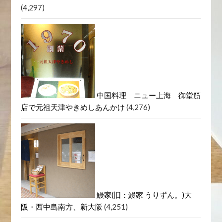
ライオン飯店「エビマヨ定食」
大阪グルメ・天満ランチ
(4,436)
天満グルメ最強伝説Vol.02「中
華三国志（双龍居・紫微星・ライオン飯店）」
(4,297)