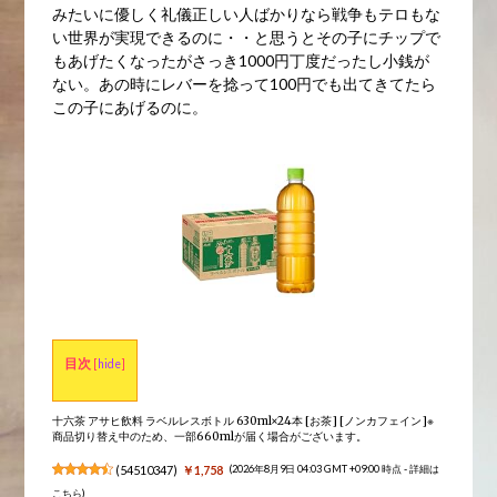
みたいに優しく礼儀正しい人ばかりなら戦争もテロもな
い世界が実現できるのに・・と思うとその子にチップで
もあげたくなったがさっき1000円丁度だったし小銭が
ない。あの時にレバーを捻って100円でも出てきてたら
この子にあげるのに。
目次
[
hide
]
十六茶 アサヒ飲料 ラベルレスボトル 630ml×24本 [お茶] [ノンカフェイン]※
商品切り替え中のため、一部660mlが届く場合がございます。
(
54510347
)
￥1,758
(2026年8月9日 04:03 GMT +09:00 時点 -
詳細は
こちら
)