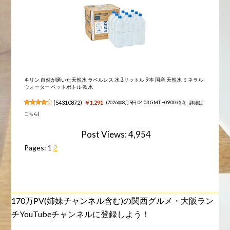
キリン 自然が磨いた天然水 ラベルレス 水 2リットル 9本 国産 天然水 ミネラル
ウォーター ペットボトル 軟水
(
54310872
)
￥1,291
(2026年8月9日 04:03 GMT +09:00 時点 -
詳細は
こちら
)
Post Views:
4,954
Pages:
1
2