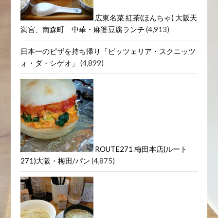
トラットリア/ピッツェリアチ
ェーロ(Cielo) 新大阪・西中島南方イタリアンランチ
(4,937)
広東名菜 紅茶(ほんちゃ) 大阪天
満宮、南森町 中華・麻婆豆腐ランチ
(4,913)
日本一のピザを持ち帰り「ピッツェリア・スクニッツ
ォ・ダ・シゲオ」
(4,899)