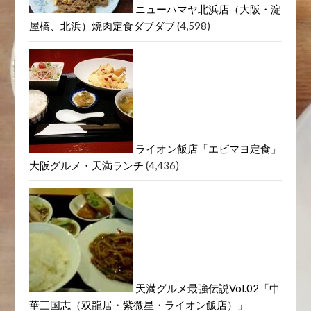
人類みな麺類 macro厚厚(大阪
ラーメン/西中島南方)
(4,662)
ニューハマヤ北浜店（大阪・淀
屋橋、北浜）焼肉定食ダブダブ
(4,598)