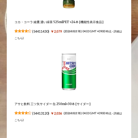
コカ・コーラ 綾鷹 濃い緑茶 525mlPET ×24本 [機能性表示食品]
(
54411430
)
￥2,079
(2026年8月9日 04:03 GMT +09:00 時点 -
詳細は
こちら
)
アサヒ飲料 三ツ矢サイダー 缶 250ml×30本 [サイダー]
(
54413120
)
￥2,036
(2026年8月9日 04:03 GMT +09:00 時点 -
詳細は
こちら
)