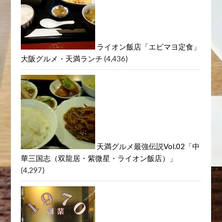
ライオン飯店「エビマヨ定食」
大阪グルメ・天満ランチ
(4,436)
天満グルメ最強伝説Vol.02「中
華三国志（双龍居・紫微星・ライオン飯店）」
(4,297)