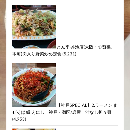
とん平 丼池店(大阪・心斎橋、
本町)肉入り野菜炒め定食
(5,231)
【神戸SPECIAL】2.ラーメン ま
ぜそば 縁 えにし 神戸・灘区/岩屋 汁なし担々麺
(4,953)