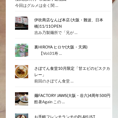
今回はグルメは全く関 …
伊吹商店なんば本店 (大阪・難波、日本
橋)11/11OPEN
吉み乃製麺所で「兄が …
裏HIROYA ヒロヤ(大阪・天満)
【Vol.01寿 …
さぼてん食堂10月限定「甘エビのビスクカ
レー」
前回のさぼてん食堂 …
麺FACTORY JAWS(大阪・谷六)4周年500円
酷暑Again この …
お手軽フレンチランチのPLAYLIST