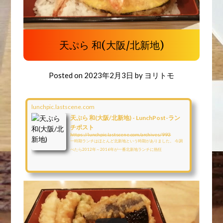
天ぷら 和(大阪/北新地)
Posted on
2023年2月3日
by
ヨリトモ
lunchpic.lastscene.com
天ぷら 和(大阪/北新地) - LunchPost-ラン
チポスト
https://lunchpic.lastscene.com/archives/993
一時期ランチはほとんど北新地という時期がありました。 今調
べたら2012年～2016年が一番北新地ランチに熱狂