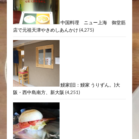
中国料理 ニュー上海 御堂筋
店で元祖天津やきめしあんかけ
(4,275)
鰻家(旧：鰻家 うりずん。)大
阪・西中島南方、新大阪
(4,251)