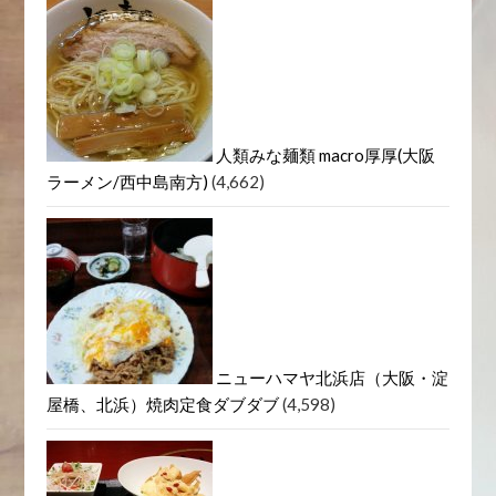
人類みな麺類 macro厚厚(大阪
ラーメン/西中島南方)
(4,662)
ニューハマヤ北浜店（大阪・淀
屋橋、北浜）焼肉定食ダブダブ
(4,598)