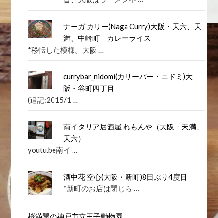
ナーガ カリー(Naga Curry)大阪・天六、天
満、中崎町 カレーライス
*移転した模様。大阪 …
currybar_nidomi(カリーバー・ニドミ)大
阪・谷町四丁目
(追記:2015/1 …
南イタリア居酒屋 れもんや（大阪・天満、
天六）
youtu.be南イ …
酒中花 空心(大阪・新町)8日ぶり4度目
*新町のお店は閉じら …
桜満開の神戸市立王子動物園