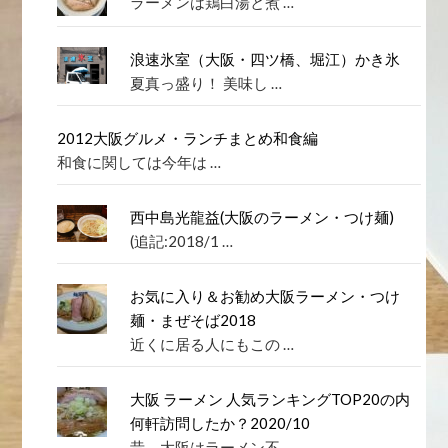
ラーメンは鶏白湯と煮 …
浪速氷室（大阪・四ツ橋、堀江）かき氷
夏真っ盛り！ 美味し …
2012大阪グルメ・ランチまとめ和食編
和食に関しては今年は …
西中島光龍益(大阪のラーメン・つけ麺)
(追記:2018/1 …
お気に入り＆お勧め大阪ラーメン・つけ
麺・まぜそば2018
近くに居る人にもこの …
大阪 ラーメン 人気ランキングTOP20の内
何軒訪問したか？2020/10
昔、大阪はラーメン不 …