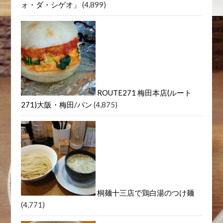
ォ・ダ・シゲオ」
(4,899)
ROUTE271 梅田本店(ルート
271)大阪・梅田/パン
(4,875)
桐麺十三店で鶏白湯のつけ麺
(4,771)