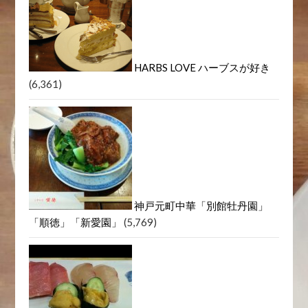
HARBS LOVE ハーブスが好き
(6,361)
神戸元町中華「別館牡丹園」
「順徳」「新愛園」
(5,769)