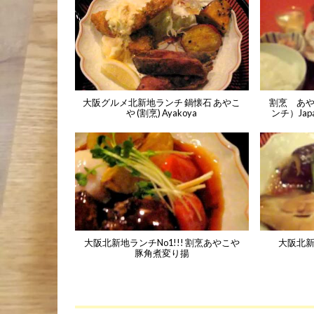
大阪グルメ北新地ランチ 鍋懐石 あやこ
割烹 あ
や (割烹) Ayakoya
ンチ）Japane
大阪北新地ランチNo1!!! 割烹あやこや
大阪北
豚角煮変り揚