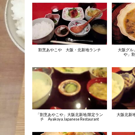
割烹あやこや 大阪・北新地ランチ
大阪グル
や」割
「割烹あやこや」大阪北新地 限定ラン
大阪北新地・
チ Ayakoya Japanese Restaurant