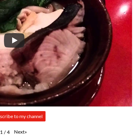
scribe to my channel
Next
»
1
/
4