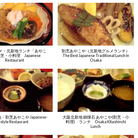
メ・北新地ランチ「あやこ
割烹あやこや（北新地グルメランチ）
烹・小料理 Japanese
The Best Japanese Traditional Lunch in
Restaurant
Osaka
割烹あやこや Japanese-
大阪北新地 鍋懐石 あやこや(割烹・小
style Restaurant
料理) ランチ Osaka Kitashinchi
Lunch