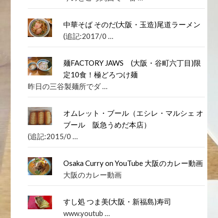
中華そば そのだ(大阪・玉造)尾道ラーメン
(追記:2017/0 …
麺FACTORY JAWS (大阪・谷町六丁目)限
定10食！極どろつけ麺
昨日の三谷製麺所でダ …
オムレット・ブール（エシレ・マルシェ オ
ブール 阪急うめだ本店）
(追記:2015/0 …
Osaka Curry on YouTube 大阪のカレー動画
大阪のカレー動画
すし処 つま美(大阪・新福島)寿司
www.youtub …