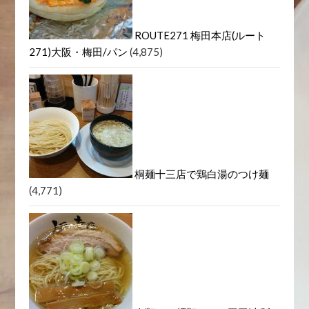
ROUTE271 梅田本店(ルート
271)大阪・梅田/パン
(4,875)
桐麺十三店で鶏白湯のつけ麺
(4,771)