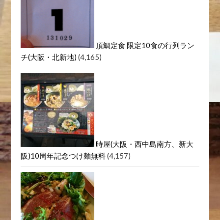
頂鯛定食 限定10食の行列ラン
チ(大阪・北新地)
(4,165)
時屋(大阪・西中島南方、新大
阪)10周年記念つけ麺無料
(4,157)