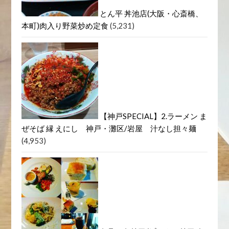
とん平 丼池店(大阪・心斎橋、
本町)肉入り野菜炒め定食
(5,231)
【神戸SPECIAL】2.ラーメン ま
ぜそば 縁 えにし 神戸・灘区/岩屋 汁なし担々麺
(4,953)