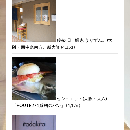
鰻家(旧：鰻家 うりずん。)大
阪・西中島南方、新大阪
(4,251)
セシュエット(大阪・天六)
「ROUTE271系列のパン」
(4,176)