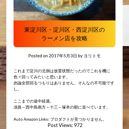
東淀川区・淀川区・西淀川区の
ラーメン店を攻略
Posted on
2017年5月3日
by
ヨリトモ
これまで淀川の北側は放置状態だったのでこれを機に
色々回ってみたいと思います。
勿論全部回るつもりはありません、そんなの不可能です
し。
ここまでの途中経過。
淡路～西中島南方～十三～塚本の順に並べています。
Auto Amazon Links: プロダクトが見つかりません。
Post Views:
972