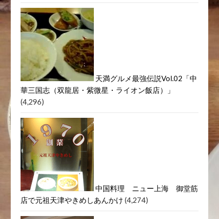
天満グルメ最強伝説Vol.02「中
華三国志（双龍居・紫微星・ライオン飯店）」
(4,296)
中国料理 ニュー上海 御堂筋
店で元祖天津やきめしあんかけ
(4,274)