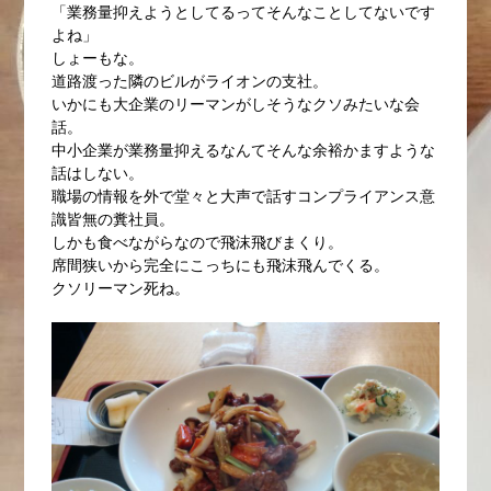
「業務量抑えようとしてるってそんなことしてないです
よね」
しょーもな。
道路渡った隣のビルがライオンの支社。
いかにも大企業のリーマンがしそうなクソみたいな会
話。
中小企業が業務量抑えるなんてそんな余裕かますような
話はしない。
職場の情報を外で堂々と大声で話すコンプライアンス意
識皆無の糞社員。
しかも食べながらなので飛沫飛びまくり。
席間狭いから完全にこっちにも飛沫飛んでくる。
クソリーマン死ね。