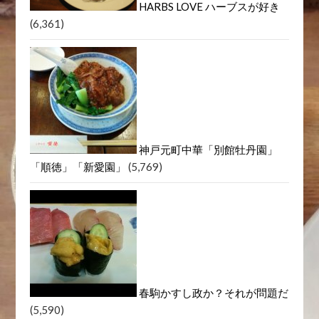
HARBS LOVE ハーブスが好き
(6,361)
神戸元町中華「別館牡丹園」
「順徳」「新愛園」
(5,769)
春駒かすし政か？それが問題だ
(5,590)