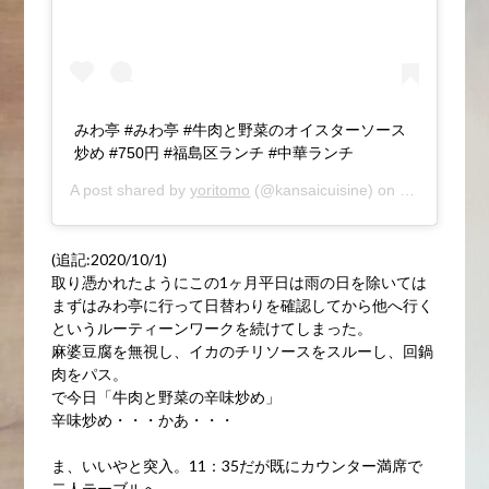
みわ亭 #みわ亭 #牛肉と野菜のオイスターソース
炒め #750円 #福島区ランチ #中華ランチ
A post shared by
yoritomo
(@kansaicuisine) on
Oct 15, 202
(追記:2020/10/1)
取り憑かれたようにこの1ヶ月平日は雨の日を除いては
まずはみわ亭に行って日替わりを確認してから他へ行く
というルーティーンワークを続けてしまった。
麻婆豆腐を無視し、イカのチリソースをスルーし、回鍋
肉をパス。
で今日「牛肉と野菜の辛味炒め」
辛味炒め・・・かあ・・・
ま、いいやと突入。11：35だが既にカウンター満席で
二人テーブルへ。