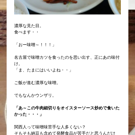
濃厚な見た目。
食べます・・
「おー味噌～！！！」
名古屋で味噌カツを食ったのを思い出す、正にあの味付
け。
「ま、たまにはいいよね・・」
ご飯が進む濃厚な味噌。
でもなんかウンザリ。
「あ～この牛肉細切りをオイスターソース炒めで食いた
かった・・・」
関西人って味噌味苦手な人多くない？
そもそも納豆も含めて発酵食品が苦手だと思うんだけ