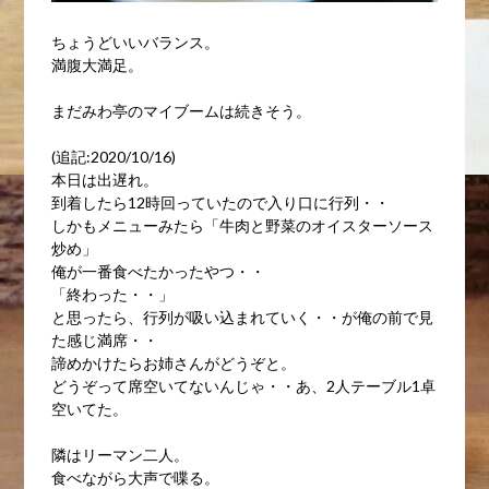
ちょうどいいバランス。
満腹大満足。
まだみわ亭のマイブームは続きそう。
(追記:2020/10/16)
本日は出遅れ。
到着したら12時回っていたので入り口に行列・・
しかもメニューみたら「牛肉と野菜のオイスターソース
炒め」
俺が一番食べたかったやつ・・
「終わった・・」
と思ったら、行列が吸い込まれていく・・が俺の前で見
た感じ満席・・
諦めかけたらお姉さんがどうぞと。
どうぞって席空いてないんじゃ・・あ、2人テーブル1卓
空いてた。
隣はリーマン二人。
食べながら大声で喋る。