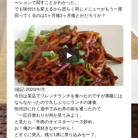
ーションで回すことがわかった。
でも味付けも変えるから恐らく同じメニューがもう一度
回ってくるのは1ヶ月後2ヶ月後とかだろうか？
(追記:2020/9/7)
今日は某店でフレンチランチを食べたのですが満腹には
ならなかったので久しぶりにランチの連食。
恒河沙に行く途中でみわ亭の前を通ったので
「一応日替わりが何か見てみよう」
と見たら「牛肉のオイスターソース炒め」
お！俺の一番好きなやつやん！
とすぐに突入。残り1席に滑り込みセーフ。