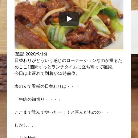
(追記:2020/9/16)
日替わりがどういう感じのローテーションなのか探るた
めここ1週間ずっとランチタイムに立ち寄って確認。
今日は出遅れて到着が13時前位。
表の立て看板の日替わりは・・・
「牛肉の細切り・・・」
ここまで読んでやったー！！と喜んだものの・・
しかし、、
「みそ炒め」