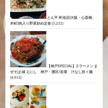
とん平 丼池店(大阪・心斎橋、
本町)肉入り野菜炒め定食
(5,231)
【神戸SPECIAL】2.ラーメン ま
ぜそば 縁 えにし 神戸・灘区/岩屋 汁なし担々麺
(4,953)