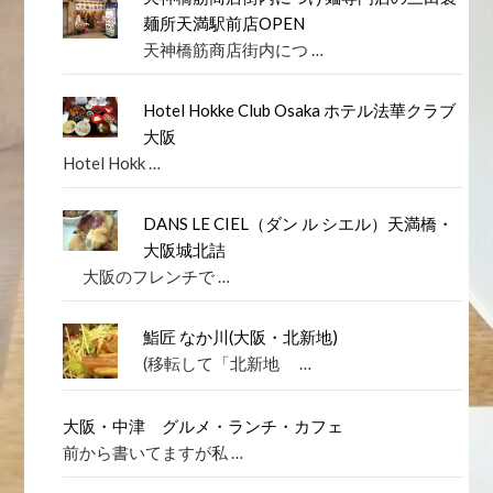
麺所天満駅前店OPEN
天神橋筋商店街内につ …
Hotel Hokke Club Osaka ホテル法華クラブ
大阪
Hotel Hokk …
DANS LE CIEL（ダン ル シエル）天満橋・
大阪城北詰
大阪のフレンチで …
鮨匠 なか川(大阪・北新地)
(移転して「北新地 …
大阪・中津 グルメ・ランチ・カフェ
前から書いてますが私 …