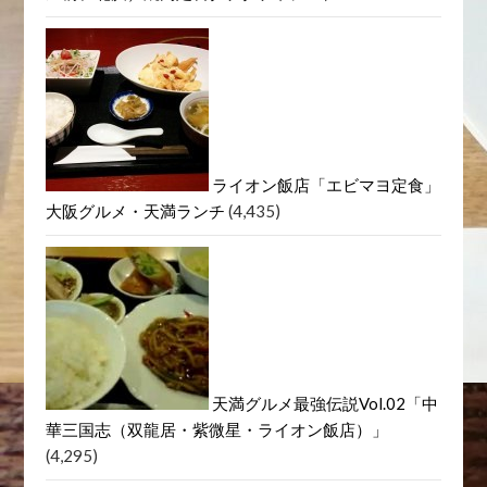
ライオン飯店「エビマヨ定食」
大阪グルメ・天満ランチ
(4,435)
天満グルメ最強伝説Vol.02「中
華三国志（双龍居・紫微星・ライオン飯店）」
(4,295)