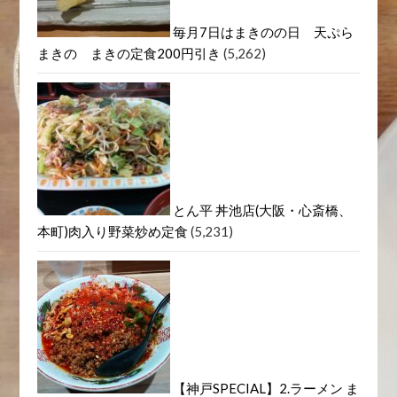
毎月7日はまきのの日 天ぷら
まきの まきの定食200円引き
(5,262)
とん平 丼池店(大阪・心斎橋、
本町)肉入り野菜炒め定食
(5,231)
【神戸SPECIAL】2.ラーメン ま