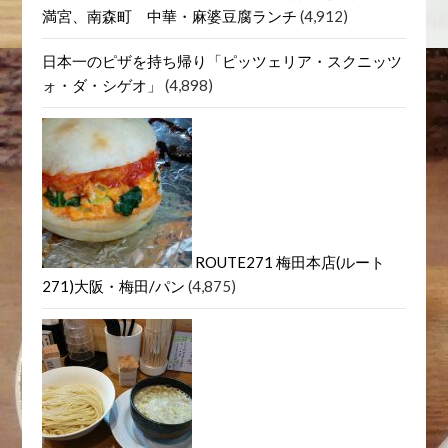
満宮、南森町 中華・麻婆豆腐ランチ
(4,912)
日本一のピザを持ち帰り「ピッツェリア・スクニッツ
ォ・ダ・シゲオ」
(4,898)
ROUTE271 梅田本店(ルート
271)大阪・梅田/パン
(4,875)