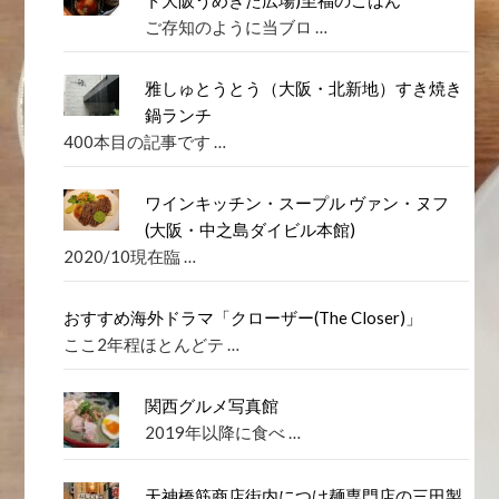
ご存知のように当ブロ …
雅しゅとうとう（大阪・北新地）すき焼き
鍋ランチ
400本目の記事です …
ワインキッチン・スープル ヴァン・ヌフ
(大阪・中之島ダイビル本館)
2020/10現在臨 …
おすすめ海外ドラマ「クローザー(The Closer)」
ここ2年程ほとんどテ …
関西グルメ写真館
2019年以降に食べ …
天神橋筋商店街内につけ麺専門店の三田製