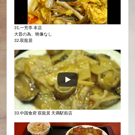
31.一芳亭 本店
大昔の為、映像なし
32.双龍居
33.中国食府 双龍居 天満駅前店