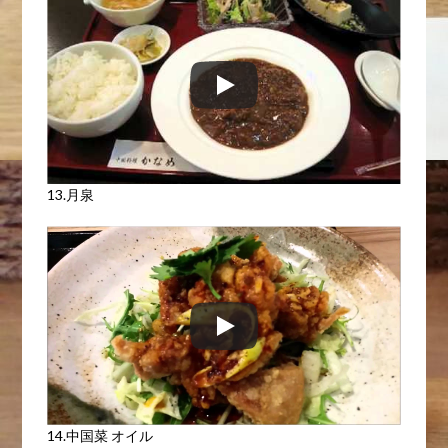
13.月泉
14.中国菜 オイル