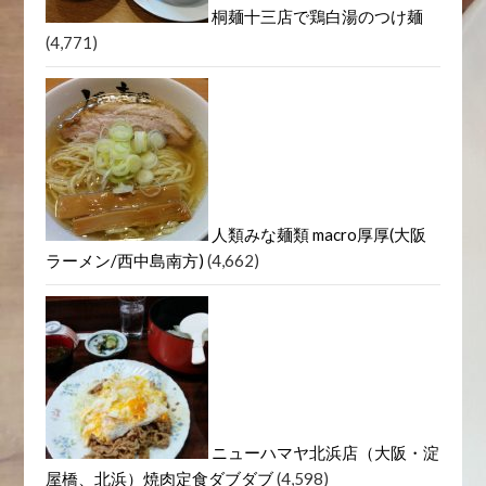
桐麺十三店で鶏白湯のつけ麺
(4,771)
人類みな麺類 macro厚厚(大阪
ラーメン/西中島南方)
(4,662)
ニューハマヤ北浜店（大阪・淀
屋橋、北浜）焼肉定食ダブダブ
(4,598)