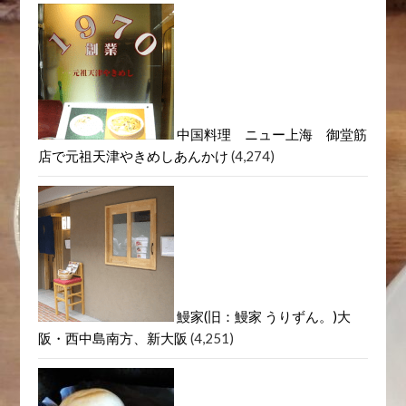
中国料理 ニュー上海 御堂筋
店で元祖天津やきめしあんかけ
(4,274)
鰻家(旧：鰻家 うりずん。)大
阪・西中島南方、新大阪
(4,251)