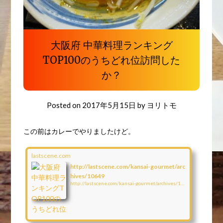
大阪府 中華料理ランキング
TOP100のうちどれ位訪問した
か？
Posted on
2017年5月15日
by
ヨリトモ
この前はカレーでやりましたけど。
lastscene.com
http://lastscene.com/kansai-gourmet/arc
hives/10649
http://lastscene.com/kansai-gourmet/archives/10649